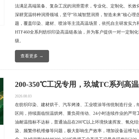
法满足高端装备、复杂工况的润滑需求，专业化、定制化、长效
深耕宽温特种润滑领域，坚守“玖城智慧润滑，智造未来”核心理念
题，覆盖印染、建材、喷涂等主流高温场景，依托自主研发实力和多年实
HTF460全系列纺织印染高温链条油，并为客户提供一对一定
级。
查看更多 →
200-350℃工况专用，玖城TC系列高
2026.08.03
在纺织印染、建材烘干、汽车烤漆、工业喷涂等传统制造行业，绝大
区间，持续面临恒温烘烤、重负荷传动、24小时连续作业的严苛
油耐温指标不达标，普通油品在200℃以上环境快速挥发、氧化
染、频繁停机维修等问题，极大影响生产效率，增加设备运维与油