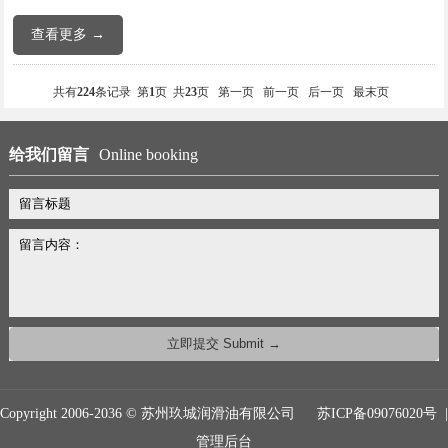
查看更多 →
共有
224
条记录 第
1
页 共
23
页
第一页
前一页
后一页
最末页
给我们留言
Online booking
Copyright 2006-2036 © 苏州玖城润滑油有限公司
苏ICP备09076020号
|
管理后台