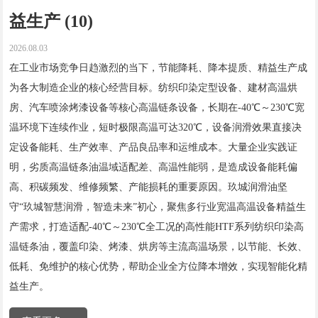
益生产 (10)
2026.08.03
在工业市场竞争日趋激烈的当下，节能降耗、降本提质、精益生产成
为各大制造企业的核心经营目标。纺织印染定型设备、建材高温烘
房、汽车喷涂烤漆设备等核心高温链条设备，长期在-40℃～230℃宽
温环境下连续作业，短时极限高温可达320℃，设备润滑效果直接决
定设备能耗、生产效率、产品良品率和运维成本。大量企业实践证
明，劣质高温链条油温域适配差、高温性能弱，是造成设备能耗偏
高、积碳频发、维修频繁、产能损耗的重要原因。玖城润滑油坚
守“玖城智慧润滑，智造未来”初心，聚焦多行业宽温高温设备精益生
产需求，打造适配-40℃～230℃全工况的高性能HTF系列纺织印染高
温链条油，覆盖印染、烤漆、烘房等主流高温场景，以节能、长效、
低耗、免维护的核心优势，帮助企业全方位降本增效，实现智能化精
益生产。