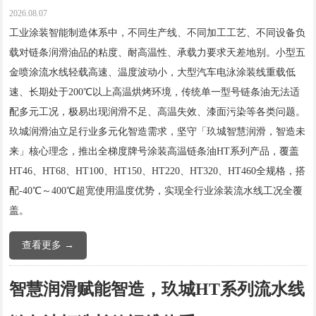
2026.08.07
工业涂装智能制造体系中，不同生产线、不同加工工艺、不同设备负
载对链条润滑油品的粘度、耐高温性、承载力要求天差地别。小型五
金喷涂流水线轻载高速、温度波动小，大型汽车电泳涂装线重载低
速、长期处于200℃以上高温烘烤环境，传统单一型号链条油无法适
配多元工况，极易出现润滑不足、高温失效、漆面污染等各类问题。
玖城润滑油立足行业多元化智造需求，坚守「玖城智慧润滑，智造未
来」核心理念，推出全梯度牌号涂装高温链条油HT系列产品，覆盖
HT46、HT68、HT100、HT150、HT220、HT320、HT460全规格，搭
配-40℃～400℃超宽使用温度优势，实现全行业涂装流水线工况全覆
盖。
查看更多 →
智慧润滑赋能智造，玖城HT系列流水线