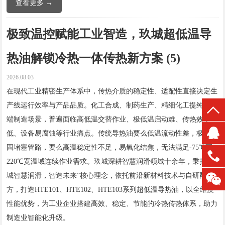
查看更多 →
极致温控赋能工业智造，玖城超低温导
热油解锁冷热一体传热新方案 (5)
2026.08.03
在现代工业精密生产体系中，传热介质的稳定性、适配性直接决定生
产线运行效率与产品品质。化工合成、制药生产、精细化工提纯等高
端制造场景，普遍面临高低温交替作业、极低温启动难、传热效率
低、设备易腐蚀等行业痛点。传统导热油要么低温流动性差，极易凝
固堵塞管路，要么高温稳定性不足，易氧化结焦，无法满足-75℃至
220℃宽温域连续作业需求。玖城深耕智慧润滑领域十余年，秉持“玖
城智慧润滑，智造未来”核心理念，依托前沿新材料技术与自研配
方，打造HTE101、HTE102、HTE103系列超低温导热油，以全维度
性能优势，为工业企业搭建高效、稳定、节能的冷热传热体系，助力
制造业智能化升级。