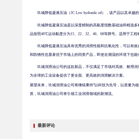
玖城牌低凝液压油（
JC Low hydraulic oil），
玖城牌低凝液压油是以深度精制的高黏度指数基础油和精选多
品按照
40℃运动黏度分为15、22、32、46、68等牌号。适
玖城牌低凝液压油具有优秀的润滑性能和抗氧化性，可以有效
和防锈性也显著优于市场上的同类产品，即使在潮湿的环境下也能
玖城润滑油公司的这款新品，不仅满足了市场对高效、耐用润
为全球的工业设备提供了更全面、更高效的润滑解决方案。
展望未来，玖城润滑油公司将继续秉持
“以科技为先导，以质量为
质，玖城润滑油公司将引领工业润滑领域的新潮流。
最新评论