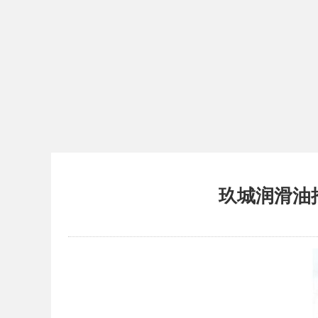
玖城润滑油